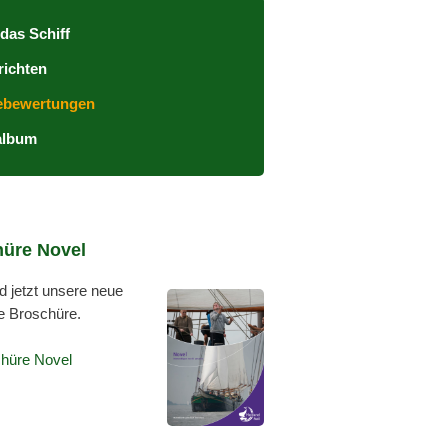
das Schiff
richten
ebewertungen
album
üre Novel
 jetzt unsere neue
e Broschüre.
hüre Novel