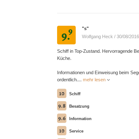
9
"s"
9.
Wolfgang Heck / 30/08/2016
Schiff in Top-Zustand. Hervorragende Be
Küche.
Informationen und Einweisung beim Sege
ordentlich....
mehr lesen
10
Schiff
9.8
Besatzung
9.6
Information
10
Service