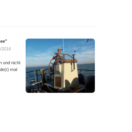
See"
Alle Fotos ansehen
8/2016
 und nicht
de(r) mal