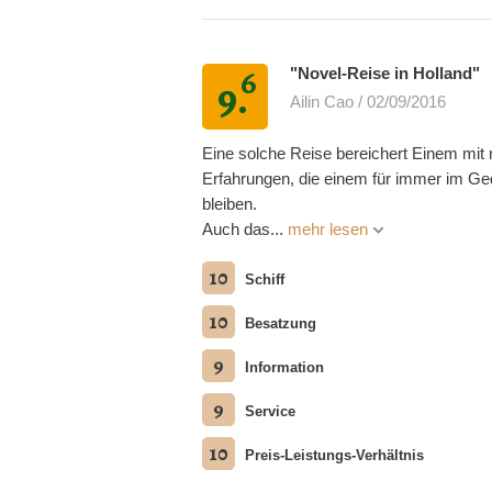
6
"Novel-Reise in Holland"
9.
Ailin Cao / 02/09/2016
Eine solche Reise bereichert Einem mit
Erfahrungen, die einem für immer im Ge
bleiben.
Auch das...
mehr lesen
10
Schiff
10
Besatzung
9
Information
9
Service
10
Preis-Leistungs-Verhältnis