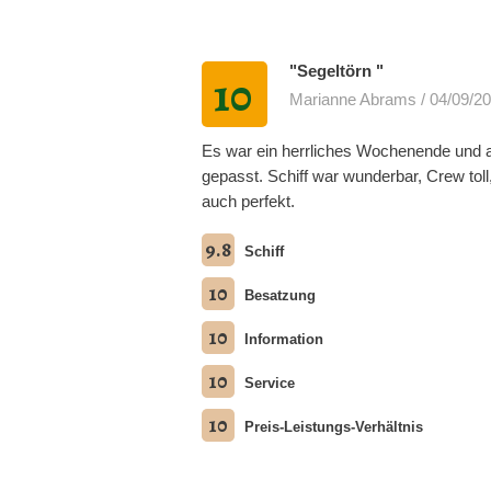
"Segeltörn "
10
Marianne Abrams / 04/09/2
Es war ein herrliches Wochenende und a
gepasst. Schiff war wunderbar, Crew toll
auch perfekt.
9.8
Schiff
10
Besatzung
10
Information
10
Service
10
Preis-Leistungs-Verhältnis