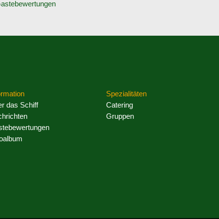
astebewertungen
ormation
Spezialitäten
r das Schiff
Catering
hrichten
Gruppen
tebewertungen
oalbum