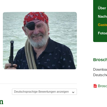
Über 
Nach
Gast
Foto
Brosch
Download
Deutsch
Brosc
n