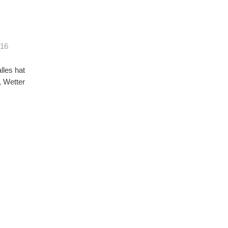
016
lles hat
, Wetter