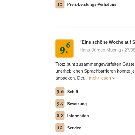
10
Preis-Leistungs-Verhältnis
6
"Eine schöne Woche auf 
9.
Hans-Jürgen Münnig / 27/0
Trotz bunt zusammengewürfelten Gästen
unerheblichen Sprachbarrieren konnte je
anpacken. Der...
mehr lesen
9.6
Schiff
9.7
Besatzung
8.8
Information
10
Service